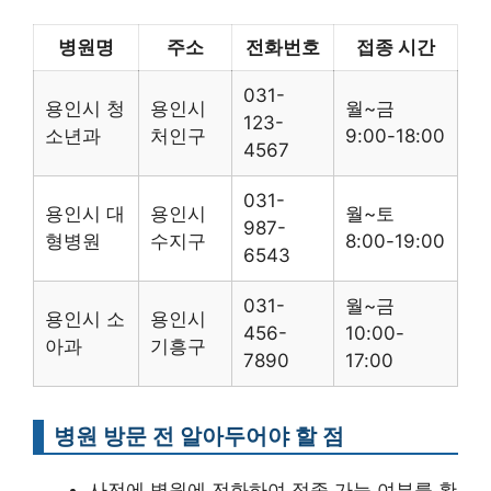
병원명
주소
전화번호
접종 시간
031-
용인시 청
용인시
월~금
123-
소년과
처인구
9:00-18:00
4567
031-
용인시 대
용인시
월~토
987-
형병원
수지구
8:00-19:00
6543
031-
월~금
용인시 소
용인시
456-
10:00-
아과
기흥구
7890
17:00
병원 방문 전 알아두어야 할 점
사전에 병원에 전화하여 접종 가능 여부를 확