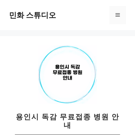
컨
텐
민화 스튜디오
메
츠
로
뉴
건
너
뛰
기
용인시 독감 무료접종 병원 안
내