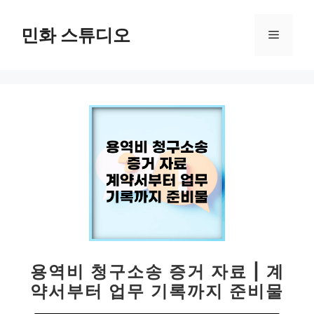
컨
텐
민화 스튜디오
메
츠
로
뉴
건
너
뛰
기
용역비 청구소송 증거 자료 | 계
약서부터 업무 기록까지 준비물