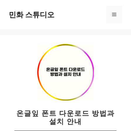
컨
텐
민화 스튜디오
메
츠
로
뉴
건
너
뛰
기
온글잎 폰트 다운로드 방법과
설치 안내