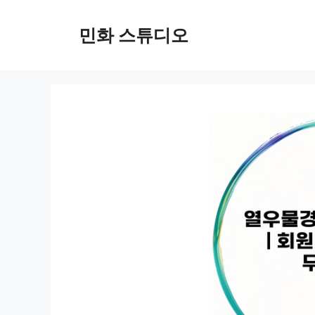
컨
텐
민화 스튜디오
츠
로
건
너
뛰
기