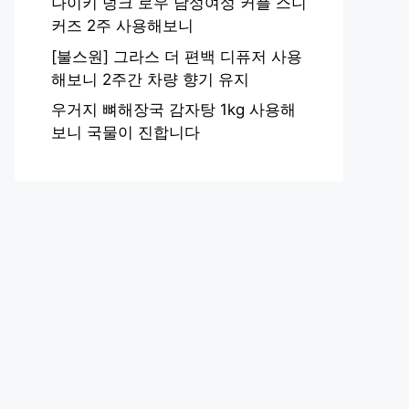
나이키 덩크 로우 남성여성 커플 스니
커즈 2주 사용해보니
[불스원] 그라스 더 편백 디퓨저 사용
해보니 2주간 차량 향기 유지
우거지 뼈해장국 감자탕 1kg 사용해
보니 국물이 진합니다