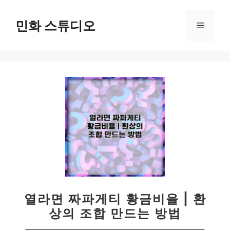
컨
텐
민화 스튜디오
메
츠
로
뉴
건
너
뛰
기
열라면 짜파게티 황금비율 | 환
상의 조합 만드는 방법