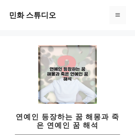
컨
텐
민화 스튜디오
메
츠
로
뉴
건
너
뛰
기
연예인 등장하는 꿈 해몽과 죽
은 연예인 꿈 해석