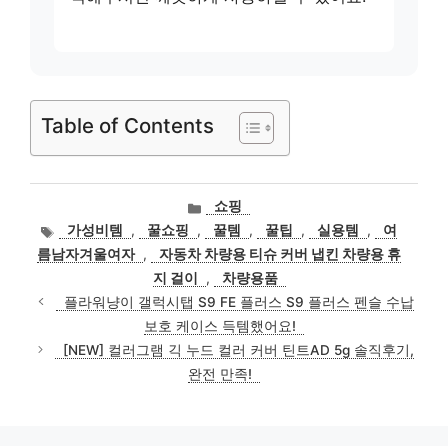
Table of Contents
카
쇼핑
테
태
가성비템
,
꿀쇼핑
,
꿀템
,
꿀팁
,
실용템
,
여
고
그
름남자겨울여자
,
자동차 차량용 티슈 커버 냅킨 차량용 휴
리
지 걸이
,
차량용품
플라워냥이 갤럭시탭 S9 FE 플러스 S9 플러스 펜슬 수납
보호 케이스 득템했어요!
[NEW] 컬러그램 긱 누드 컬러 커버 틴트AD 5g 솔직후기,
완전 만족!