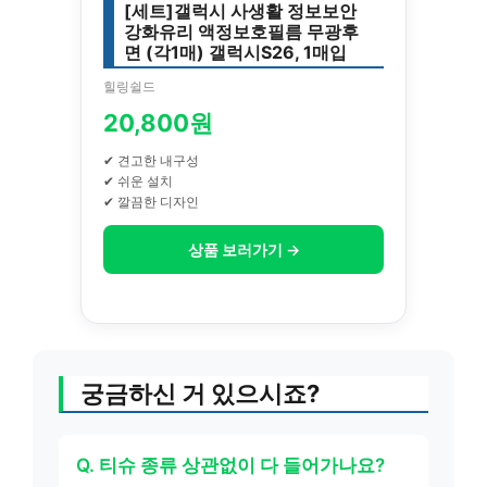
[세트]갤럭시 사생활 정보보안
강화유리 액정보호필름 무광후
면 (각1매) 갤럭시S26, 1매입
힐링쉴드
20,800원
✔ 견고한 내구성
✔ 쉬운 설치
✔ 깔끔한 디자인
상품 보러가기 →
궁금하신 거 있으시죠?
Q. 티슈 종류 상관없이 다 들어가나요?