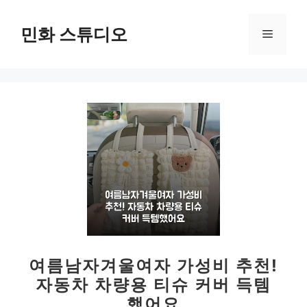
컨
텐
민화 스튜디오
메
츠
로
뉴
건
너
뛰
기
여름남자겨울여자 가성비 추천!
자동차 차량용 티슈 커버 득템
했어요