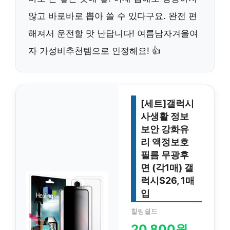
않고 바로바로 뽑아 쓸 수 있다구요. 완전 편
해져서 운전할 맛 난답니다! 여름남자겨울여
자 가성비추천템으로 인정해요! 👍
[세트]갤럭시
사생활 정보
보안 강화유
리 액정보호
필름 무광후
면 (각1매) 갤
럭시S26, 1매
입
힐링쉴드
20,800원