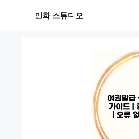
컨
텐
민화 스튜디오
츠
로
건
너
뛰
기