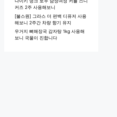
나이키 덩크 로우 남성여성 커플 스니
커즈 2주 사용해보니
[불스원] 그라스 더 편백 디퓨저 사용
해보니 2주간 차량 향기 유지
우거지 뼈해장국 감자탕 1kg 사용해
보니 국물이 진합니다