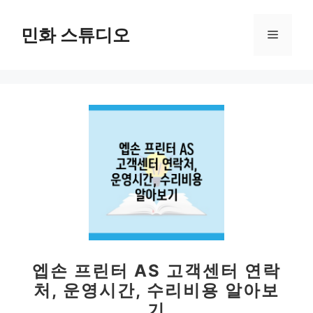
컨
텐
민화 스튜디오
메
츠
로
뉴
건
너
뛰
기
엡손 프린터 AS 고객센터 연락
처, 운영시간, 수리비용 알아보
기