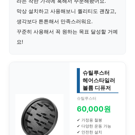
라는 착한 가격에 혹해서 주문해봤어요.
막상 설치하고 사용해보니 퀄리티도 괜찮고,
생각보다 튼튼해서
만족스러워요.
꾸준히 사용해서 꼭 원하는 목표 달성할 거예
요!
슈틸루스터
헤어스타일러
볼륨 디퓨저
슈틸루스터
60,000원
✔ 가정용 철봉
✔ 다양한 운동 가능
✔ 안전한 설치