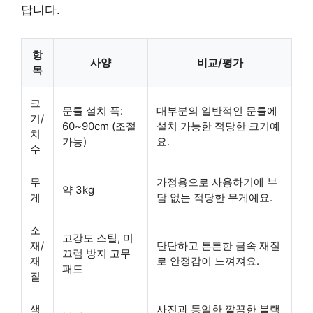
답니다.
항
사양
비교/평가
목
크
문틀 설치 폭:
대부분의 일반적인 문틀에
기/
60~90cm (조절
설치 가능한 적당한 크기예
치
가능)
요.
수
무
가정용으로 사용하기에 부
약 3kg
게
담 없는 적당한 무게예요.
소
고강도 스틸, 미
재/
단단하고 튼튼한 금속 재질
끄럼 방지 고무
재
로 안정감이 느껴져요.
패드
질
색
사진과 동일한 깔끔한 블랙