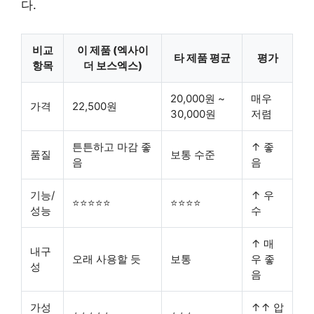
다.
비교
이 제품 (엑사이
타 제품 평균
평가
항목
더 보스엑스)
20,000원 ~
매우
가격
22,500원
30,000원
저렴
튼튼하고 마감 좋
↑ 좋
품질
보통 수준
음
음
기능/
↑ 우
⭐⭐⭐⭐⭐
⭐⭐⭐⭐
성능
수
↑ 매
내구
오래 사용할 듯
보통
우 좋
성
음
가성
↑↑
압