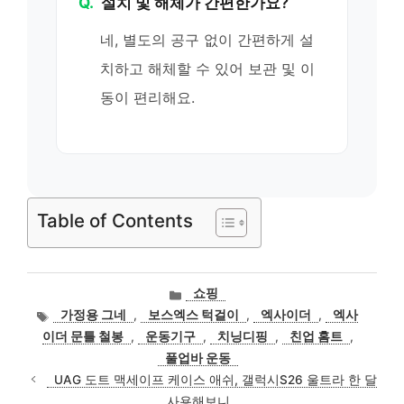
Q.
설치 및 해체가 간편한가요?
네, 별도의 공구 없이 간편하게 설
치하고 해체할 수 있어 보관 및 이
동이 편리해요.
Table of Contents
카
쇼핑
테
태
가정용 그네
,
보스엑스 턱걸이
,
엑사이더
,
엑사
고
그
이더 문틀 철봉
,
운동기구
,
치닝디핑
,
친업 홈트
,
리
풀업바 운동
UAG 도트 맥세이프 케이스 애쉬, 갤럭시S26 울트라 한 달
사용해보니