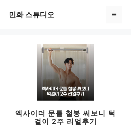
컨
텐
민화 스튜디오
메
츠
로
뉴
건
너
뛰
기
엑사이더 문틀 철봉 써보니 턱
걸이 2주 리얼후기