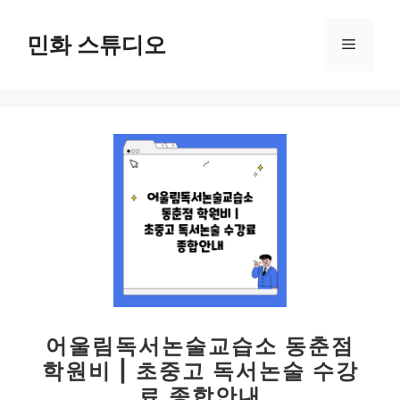
컨
텐
민화 스튜디오
메
츠
로
뉴
건
너
뛰
기
어울림독서논술교습소 동춘점
학원비 | 초중고 독서논술 수강
료 종합안내