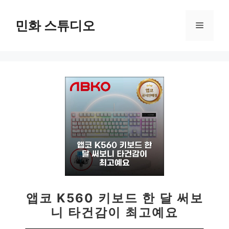
컨
텐
민화 스튜디오
메
츠
로
뉴
건
너
뛰
기
앱코 K560 키보드 한 달 써보
니 타건감이 최고예요