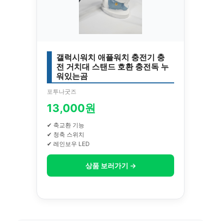
갤럭시워치 애플워치 충전기 충
전 거치대 스탠드 호환 충전독 누
워있는곰
포투나굿즈
13,000원
✔ 축교환 기능
✔ 청축 스위치
✔ 레인보우 LED
상품 보러가기 →