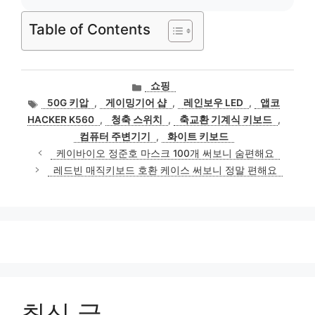
Table of Contents
카
쇼핑
테
태
50G 키압
,
게이밍기어 샵
,
레인보우 LED
,
앱코
고
그
HACKER K560
,
청축 스위치
,
축교환 기계식 키보드
,
리
컴퓨터 주변기기
,
화이트 키보드
케이바이오 정준호 마스크 100개 써보니 숨편해요
레드빈 매직키보드 호환 케이스 써보니 정말 편해요
최신 글