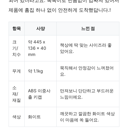
되어 있더라고요. 뽁뽁이로 빈틈없이 감싸져 있어서
제품에 흠집 하나 없이 안전하게 도착했답니다.!
항목
사양
느낀 점
크
약 445 x
책상에 딱 맞는 사이즈라 좋
기/
136 x 40
았어요.
치수
mm
묵직해서 안정감이 느껴졌어
무게
약 1.1kg
요.
소
ABS 이중사
만져보니 단단하고 부드러운
재/
출 키캡
느낌이에요.
재질
깨끗하고 깔끔한 화이트 색상
색상
화이트
이 마음에 쏙 들어요.