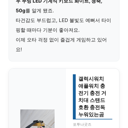
우 무빙 LED 기계식 키보드 화이트, 청축,
50g
를 알게 됐죠.
타건감도 부드럽고, LED 불빛도 예뻐서 타이
핑할 때마다 기분이 좋아져요.
이제 오타 걱정 없이 즐겁게 게임하고 있어
요!
갤럭시워치
애플워치 충
전기 충전 거
치대 스탠드
호환 충전독
누워있는곰
포투나굿즈