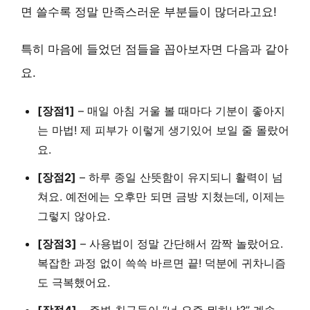
면 쓸수록 정말 만족스러운 부분들이 많더라고요!
특히 마음에 들었던 점들을 꼽아보자면 다음과 같아
요.
[장점1]
–
매일 아침 거울 볼 때마다 기분이 좋아지
는 마법!
제 피부가 이렇게 생기있어 보일 줄 몰랐어
요.
[장점2]
–
하루 종일 산뜻함이 유지되니 활력이 넘
쳐요.
예전에는 오후만 되면 금방 지쳤는데, 이제는
그렇지 않아요.
[장점3]
–
사용법이 정말 간단해서 깜짝 놀랐어요.
복잡한 과정 없이 쓱쓱 바르면 끝! 덕분에 귀차니즘
도 극복했어요.
[장점4]
–
주변 친구들이 “너 요즘 뭐하냐?” 계속