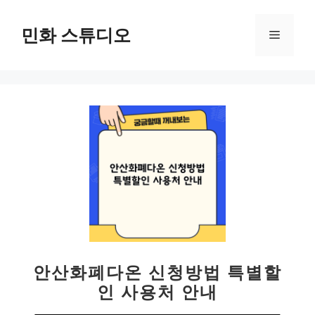
컨
텐
민화 스튜디오
메
츠
로
뉴
건
너
뛰
기
안산화폐다온 신청방법 특별할
인 사용처 안내