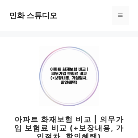
컨
텐
민화 스튜디오
메
츠
로
뉴
건
너
뛰
기
아파트 화재보험 비교 | 의무가
입 보험료 비교 (+보장내용, 가
입절차, 할인혜택)