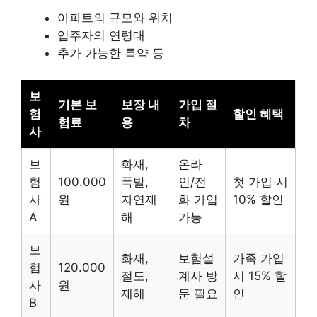
아파트의 규모와 위치
입주자의 연령대
추가 가능한 특약 등
보
기본 보
보장 내
가입 절
험
할인 혜택
험료
용
차
사
보
화재,
온라
험
100.000
폭발,
인/전
첫 가입 시
사
원
자연재
화 가입
10% 할인
A
해
가능
보
화재,
보험설
가족 가입
험
120.000
절도,
계사 방
시 15% 할
사
원
재해
문 필요
인
B