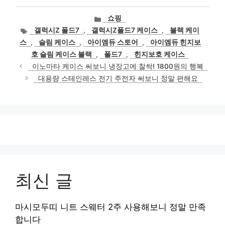
카
쇼핑
테
태
갤럭시Z 폴드7
,
갤럭시Z폴드7 케이스
,
블랙 케이
고
그
스
,
슬림 케이스
,
아이엠듀 스토어
,
아이엠듀 힌지보
리
호 슬림 케이스 블랙
,
폴드7
,
힌지보호 케이스
이노마타 케이스 써보니 냉장고에 찰싹! 1800원의 행복
대용량 스테인레스 전기 주전자 써보니 정말 편해요
최신 글
마시모두띠 니트 스웨터 2주 사용해보니 정말 만족
합니다