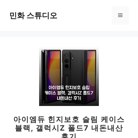
컨
텐
민화 스튜디오
메
츠
로
뉴
건
너
뛰
기
아이엠듀 힌지보호 슬림 케이스
블랙, 갤럭시Z 폴드7 내돈내산
후기