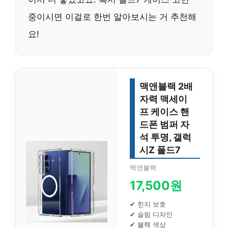
중이시면 이걸로 한번 알아보시는 거 추천해
요!
맥앤블랙 2배
자력 맥세이
프 케이스 핸
드폰 범퍼 자
석 투명, 갤럭
시Z 폴드7
맥앤블랙
17,500원
✔ 힌지 보호
✔ 슬림 디자인
✔ 블랙 색상