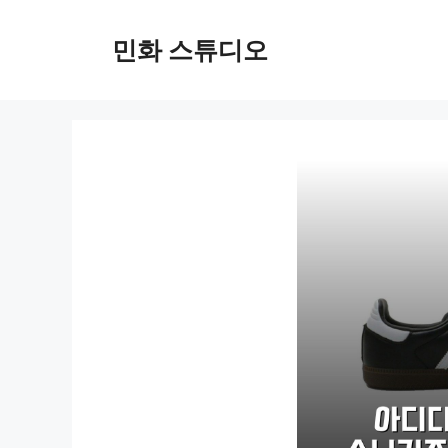
컨
텐
민화 스튜디오
츠
로
건
너
뛰
기