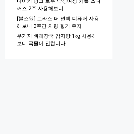
나이키 덩크 로우 남성여성 커플 스니
커즈 2주 사용해보니
[불스원] 그라스 더 편백 디퓨저 사용
해보니 2주간 차량 향기 유지
우거지 뼈해장국 감자탕 1kg 사용해
보니 국물이 진합니다