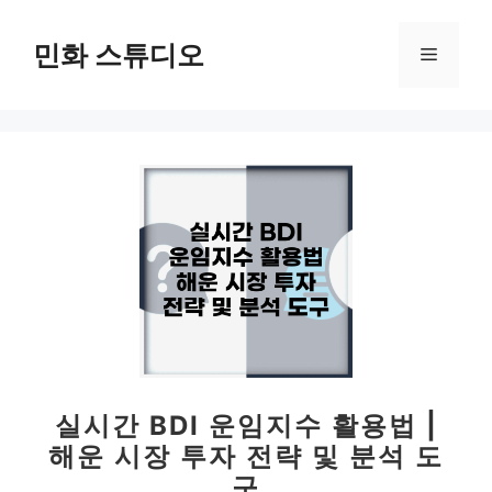
컨
텐
민화 스튜디오
메
츠
로
뉴
건
너
뛰
기
실시간 BDI 운임지수 활용법 |
해운 시장 투자 전략 및 분석 도
구