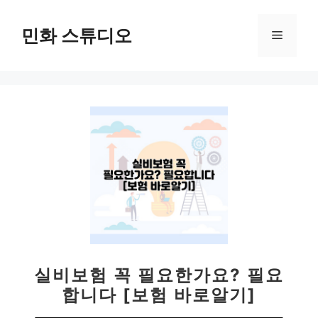
컨
텐
민화 스튜디오
메
츠
로
뉴
건
너
뛰
기
실비보험 꼭 필요한가요? 필요
합니다 [보험 바로알기]