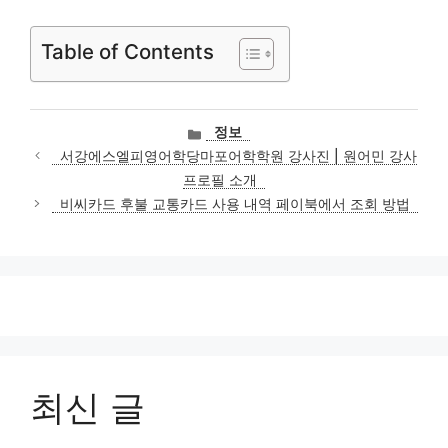
Table of Contents
카
정보
테
서강에스엘피영어학당마포어학학원 강사진 | 원어민 강사
고
프로필 소개
리
비씨카드 후불 교통카드 사용 내역 페이북에서 조회 방법
최신 글