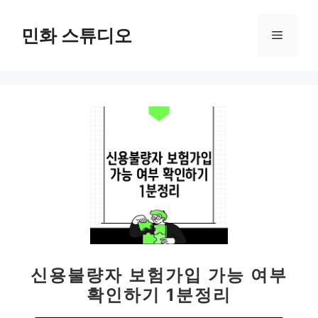
컨
텐
민화 스튜디오
메
츠
로
뉴
건
너
뛰
기
신용불량자 보험가입 가능 여부
확인하기 1분정리