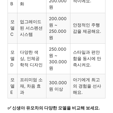
200.000
적이에요.
B
화
원
200.000
모
업그레이드
원 ~
안정적인 주행
델
된 서스펜션
250.000
감을 제공해요.
C
시스템
원
250.000
모
다양한 색
스타일과 편안
원 ~
델
상, 인체공
함을 동시에 만
300.000
D
학적 디자인
족시켜요.
원
모
프리미엄 소
아기에게 최고
300.000
델
재, 차음 효
의 경험을 선사
원 이상
E
과
해요.
✅
신생아 유모차의 다양한 모델을 비교해 보세요.