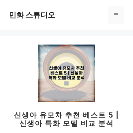
컨
텐
민화 스튜디오
메
츠
로
뉴
건
너
뛰
기
신생아 유모차 추천 베스트 5 |
신생아 특화 모델 비교 분석