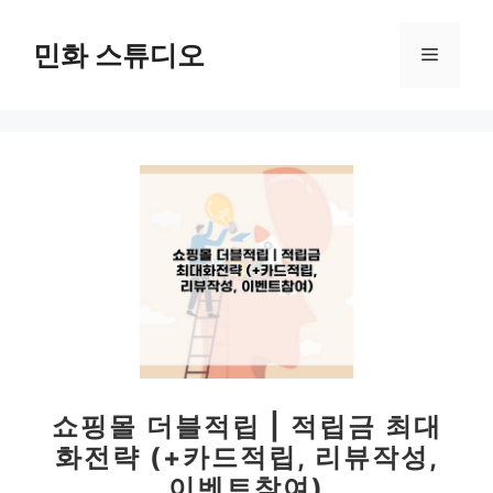
컨
텐
민화 스튜디오
메
츠
로
뉴
건
너
뛰
기
쇼핑몰 더블적립 | 적립금 최대
화전략 (+카드적립, 리뷰작성,
이벤트참여)