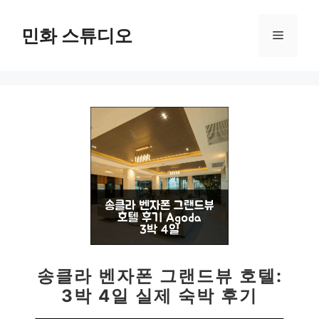
컨
텐
민화 스튜디오
메
츠
로
뉴
건
너
뛰
기
송클라 벤자폰 그랜드뷰 호텔:
3박 4일 실제 숙박 후기