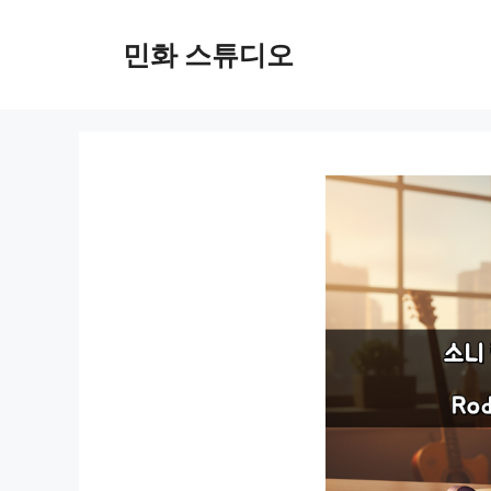
컨
텐
민화 스튜디오
츠
로
건
너
뛰
기