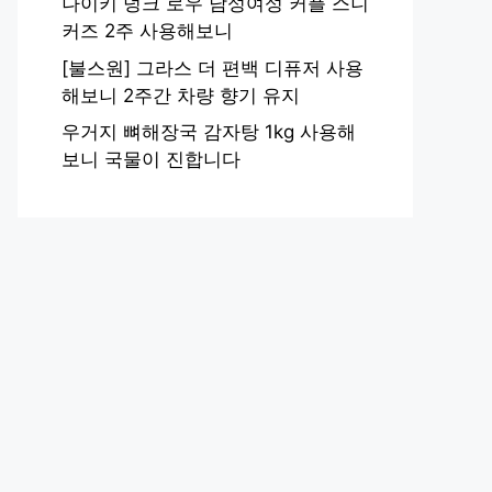
나이키 덩크 로우 남성여성 커플 스니
커즈 2주 사용해보니
[불스원] 그라스 더 편백 디퓨저 사용
해보니 2주간 차량 향기 유지
우거지 뼈해장국 감자탕 1kg 사용해
보니 국물이 진합니다