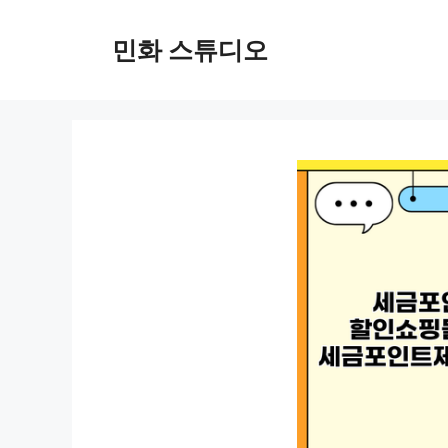
컨
텐
민화 스튜디오
츠
로
건
너
뛰
기