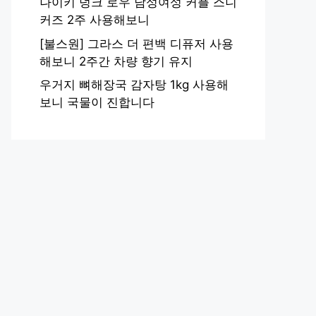
나이키 덩크 로우 남성여성 커플 스니
커즈 2주 사용해보니
[불스원] 그라스 더 편백 디퓨저 사용
해보니 2주간 차량 향기 유지
우거지 뼈해장국 감자탕 1kg 사용해
보니 국물이 진합니다