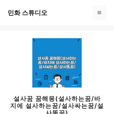
컨
텐
민화 스튜디오
메
츠
로
뉴
건
너
뛰
기
설사꿈 꿈해몽(설사하는꿈/바
지에 설사하는꿈/설사싸는꿈/설
사똥꿈)