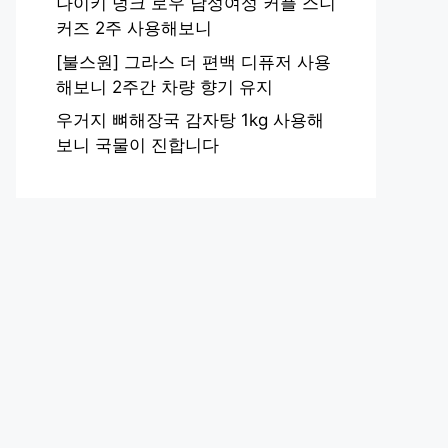
나이키 덩크 로우 남성여성 커플 스니
커즈 2주 사용해보니
[불스원] 그라스 더 편백 디퓨저 사용
해보니 2주간 차량 향기 유지
우거지 뼈해장국 감자탕 1kg 사용해
보니 국물이 진합니다