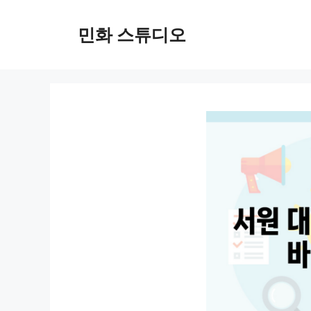
컨
텐
민화 스튜디오
츠
로
건
너
뛰
기