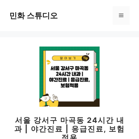
컨
텐
민화 스튜디오
메
츠
로
뉴
건
너
뛰
기
서울 강서구 마곡동 24시간 내
과 | 야간진료 | 응급진료, 보험
적용