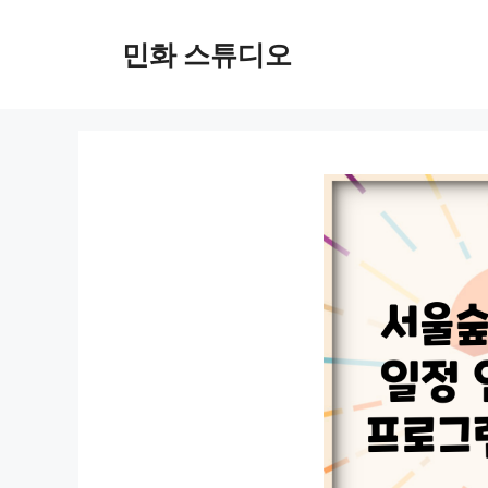
컨
텐
민화 스튜디오
츠
로
건
너
뛰
기