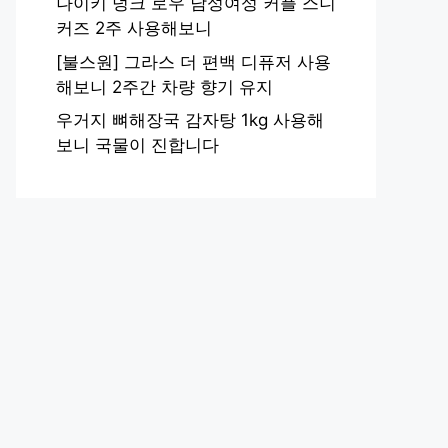
나이키 덩크 로우 남성여성 커플 스니
커즈 2주 사용해보니
[불스원] 그라스 더 편백 디퓨저 사용
해보니 2주간 차량 향기 유지
우거지 뼈해장국 감자탕 1kg 사용해
보니 국물이 진합니다