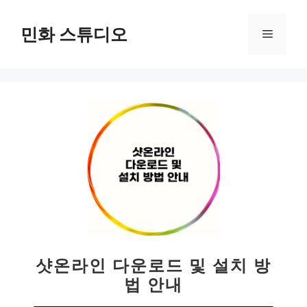
컨
텐
민화 스튜디오
메
츠
로
뉴
건
너
뛰
기
샷온라인 다운로드 및 설치 방
법 안내