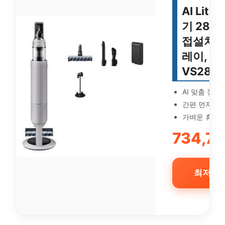
AI Lit
기 280
접설치, 
레이,
VS28D
AI 맞춤 청정
간편 먼지 비
가벼운 휴대
734,7
최저가 