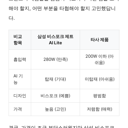
해야 할지, 어떤 부분을 타협해야 할지 고민했답니
다.
비교
삼성 비스포크 제트
타사 제품
항목
AI Lite
200W 이하 (아
흡입력
280W (만족)
쉬움)
AI 기
탑재 (기대)
미탑재 (아쉬움)
능
디자인
비스포크 (예쁨)
평범함
가격
높음 (고민)
저렴함 (매력)
결국, 가격이 조금 부담스러웠지만 삼성 비스포크