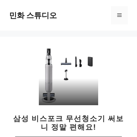
컨
텐
민화 스튜디오
메
츠
로
뉴
건
너
뛰
기
삼성 비스포크 무선청소기 써보
니 정말 편해요!