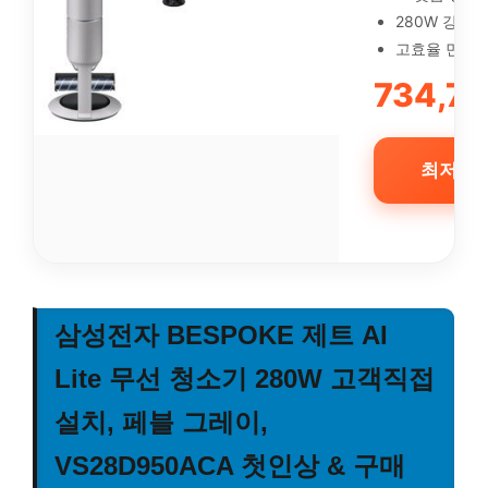
280W 강력 
고효율 먼지 
734,7
최저가 
삼성전자 BESPOKE 제트 AI
Lite 무선 청소기 280W 고객직접
설치, 페블 그레이,
VS28D950ACA 첫인상 & 구매