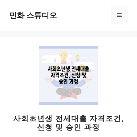
컨
텐
민화 스튜디오
메
츠
로
뉴
건
너
뛰
기
사회초년생 전세대출 자격조건,
신청 및 승인 과정