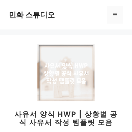
컨
텐
민화 스튜디오
메
츠
로
뉴
건
너
뛰
기
사유서 양식 HWP | 상황별 공
식 사유서 작성 템플릿 모음