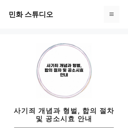
컨
텐
민화 스튜디오
메
츠
로
뉴
건
너
뛰
기
사기죄 개념과 형벌, 합의 절차
및 공소시효 안내