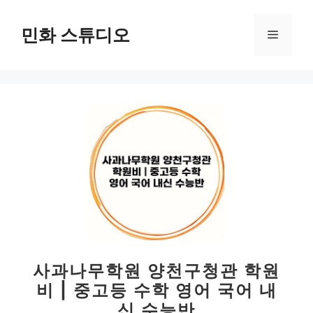
컨
텐
민화 스튜디오
메
츠
로
뉴
건
너
뛰
기
사과나무학원 양천구청관 학원
비 | 중고등 수학 영어 국어 내
신 수능반