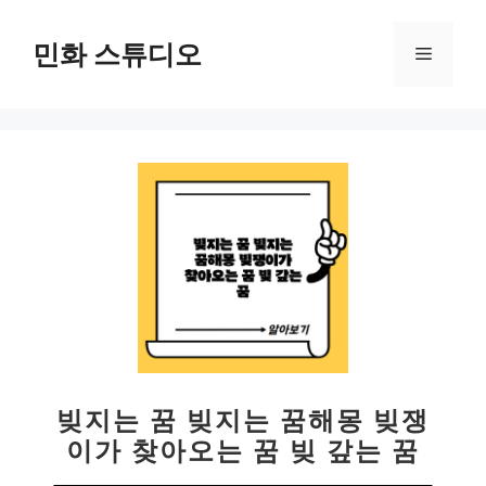
컨
텐
민화 스튜디오
메
츠
로
뉴
건
너
뛰
기
빚지는 꿈 빚지는 꿈해몽 빚쟁
이가 찾아오는 꿈 빚 갚는 꿈