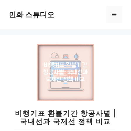
컨
텐
민화 스튜디오
메
츠
로
뉴
건
너
뛰
기
비행기표 환불기간 항공사별 |
국내선과 국제선 정책 비교