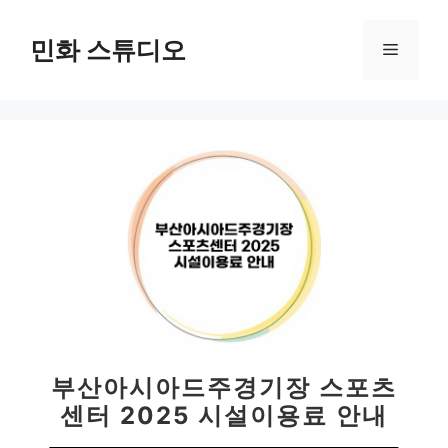
컨
텐
민화 스튜디오
메
츠
로
뉴
건
너
뛰
기
부산아시아드주경기장 스포츠
센터 2025 시설이용료 안내