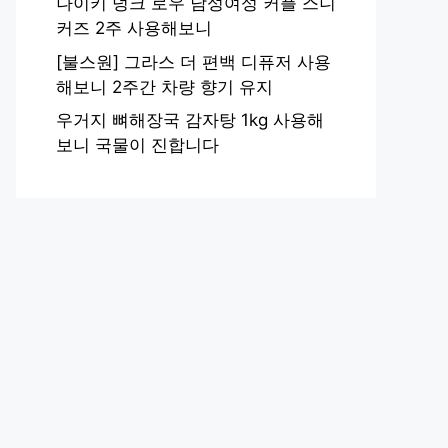
나이키 덩크 로우 남성여성 커플 스니
커즈 2주 사용해보니
[불스원] 그라스 더 편백 디퓨저 사용
해보니 2주간 차량 향기 유지
우거지 뼈해장국 감자탕 1kg 사용해
보니 국물이 진합니다