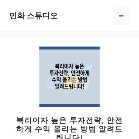
컨
텐
민화 스튜디오
메
츠
로
뉴
건
너
뛰
기
복리이자 높은 투자전략, 안전
하게 수익 올리는 방법 알려드
립니다!