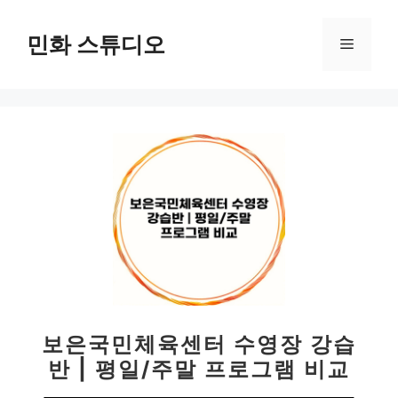
컨
텐
민화 스튜디오
메
츠
로
뉴
건
너
뛰
기
보은국민체육센터 수영장 강습
반 | 평일/주말 프로그램 비교