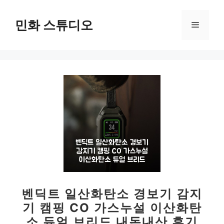
컨
텐
민화 스튜디오
메
츠
로
뉴
건
너
뛰
기
벤딕트 일산화탄소 경보기 감지
기 캠핑 CO 가스누설 이산화탄
소 듀얼 브리드 내돈내산 후기