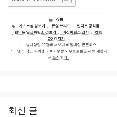
카
쇼핑
테
태
가스누설 경보기
,
듀얼 브리드
,
벤딕트 공식몰
,
고
그
벤딕트 일산화탄소 경보기
,
이산화탄소 감지
,
캠핑
리
CO 감지기
남자양말 10켤레 써보니 매일매일 든든해요
앤커 맥고 파워뱅크 10k 무광 외부보호필름 세트 내돈내
산 솔직후기
최신 글