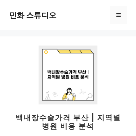
컨
텐
민화 스튜디오
메
츠
로
뉴
건
너
뛰
기
백내장수술가격 부산 | 지역별
병원 비용 분석