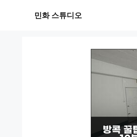
컨
텐
민화 스튜디오
츠
로
건
너
뛰
기