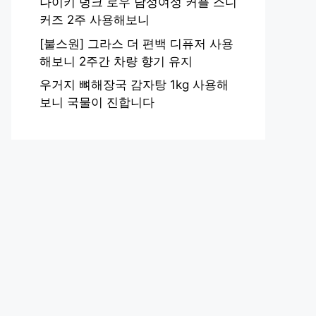
나이키 덩크 로우 남성여성 커플 스니
커즈 2주 사용해보니
[불스원] 그라스 더 편백 디퓨저 사용
해보니 2주간 차량 향기 유지
우거지 뼈해장국 감자탕 1kg 사용해
보니 국물이 진합니다