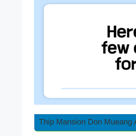
Thip Mansion Don Muea