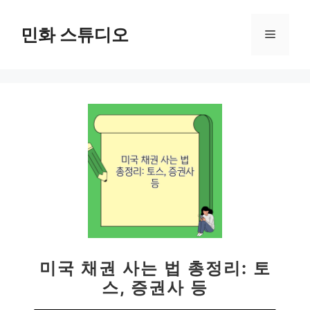
컨
텐
민화 스튜디오
메
츠
로
뉴
건
너
뛰
기
미국 채권 사는 법 총정리: 토
스, 증권사 등