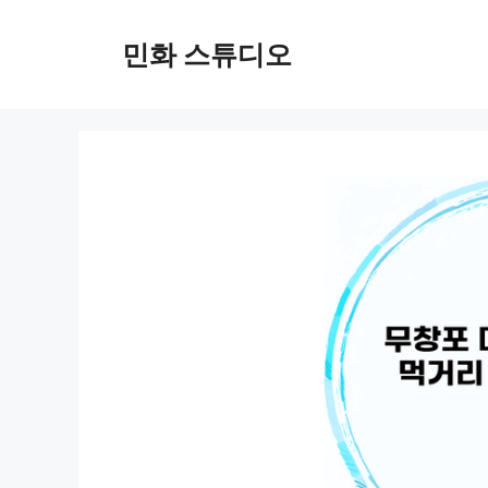
컨
텐
민화 스튜디오
츠
로
건
너
뛰
기