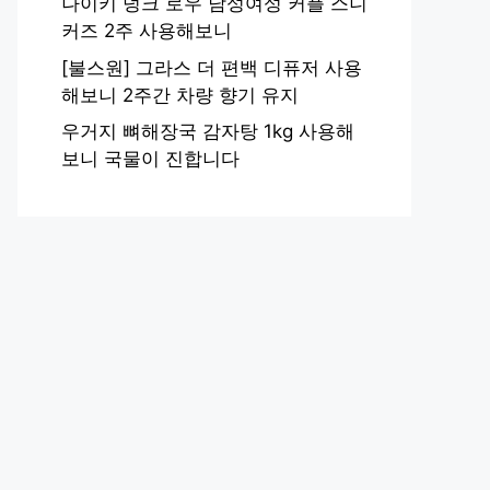
나이키 덩크 로우 남성여성 커플 스니
커즈 2주 사용해보니
[불스원] 그라스 더 편백 디퓨저 사용
해보니 2주간 차량 향기 유지
우거지 뼈해장국 감자탕 1kg 사용해
보니 국물이 진합니다