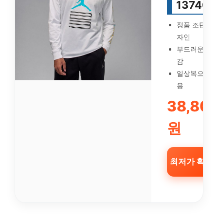
137406
정품 조던 11
자인
부드러운 착
감
일상복으로 
용
38,80
원
최저가 확인 