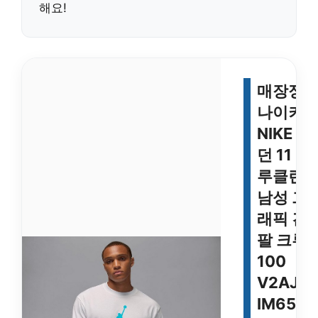
해요!
매장정
나이키
NIKE 조
던 11 브
루클린
남성 그
래픽 긴
팔 크루 
100
V2AJN
IM6507