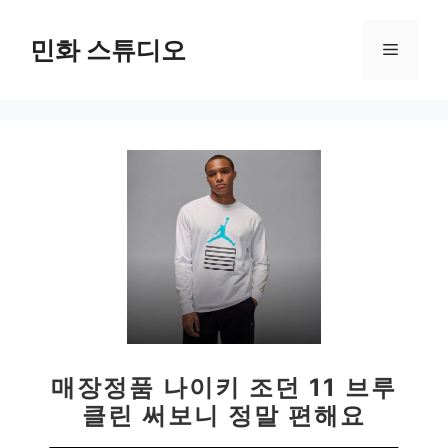
컨
텐
민화 스튜디오
메
츠
로
뉴
건
너
뛰
기
매장정품 나이키 조던 11 브루
클린 써보니 정말 편해요