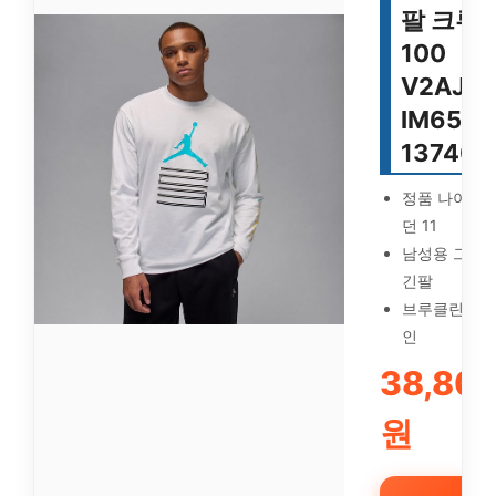
팔 크루 
100
V2AJN
IM6507
137406
정품 나이키 
던 11
남성용 그래
긴팔
브루클린 디
인
38,80
원