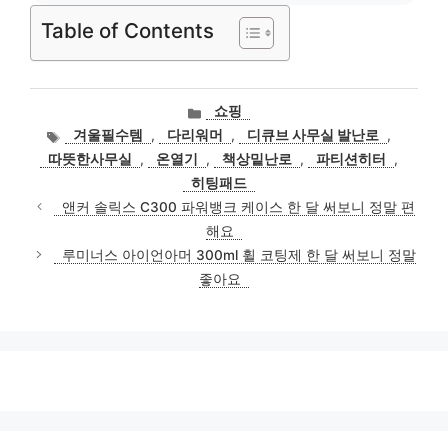
Table of Contents
카
쇼핑
테
태
겨울필수템
,
다리워머
,
디큐브 사무실 발난로
,
고
그
따뜻한사무실
,
온열기
,
책상밑난로
,
파티션히터
,
리
히팅패드
앤커 솔릭스 C300 파워뱅크 케이스 한 달 써보니 정말 편
해요
루미너스 아이언아머 300ml 휠 코팅제 한 달 써보니 정말
좋아요