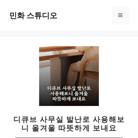
컨
텐
민화 스튜디오
메
츠
로
뉴
건
너
뛰
기
디큐브 사무실 발난로 사용해보
니 올겨울 따뜻하게 보내요