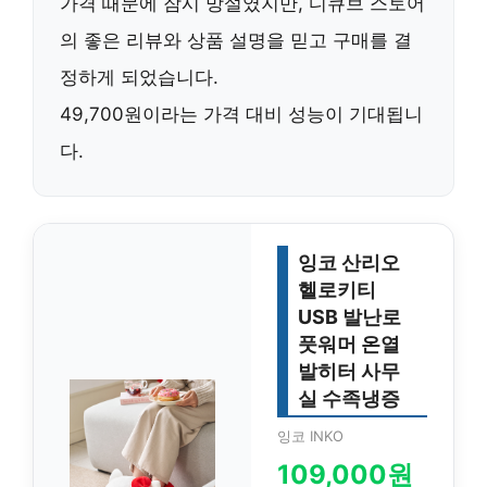
가격 때문에 잠시 망설였지만,
디큐브
스토어
의 좋은 리뷰와 상품 설명을 믿고 구매를 결
정하게 되었습니다.
49,700원
이라는 가격 대비 성능이 기대됩니
다.
잉코 산리오
헬로키티
USB 발난로
풋워머 온열
발히터 사무
실 수족냉증
잉코 INKO
109,000원