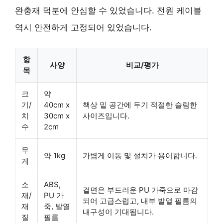
완충재 덕분에 안심할 수 있었습니다. 전원 케이블
역시 안전하게 고정되어 있었습니다.
항
사양
비교/평가
목
크
약
기/
40cm x
책상 밑 공간에 두기 적절한 슬림한
치
30cm x
사이즈입니다.
수
2cm
무
약 1kg
가볍게 이동 및 설치가 용이합니다.
게
소
ABS,
겉면은 부드러운 PU 가죽으로 마감
재/
PU 가
되어 고급스럽고, 내부 발열 필름의
재
죽, 발열
내구성이 기대됩니다.
질
필름