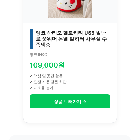
잉코 산리오 헬로키티 USB 발난
로 풋워머 온열 발히터 사무실 수
족냉증
잉코 INKO
109,000원
✔ 책상 밑 공간 활용
✔ 안전 자동 전원 차단
✔ 저소음 설계
상품 보러가기 →