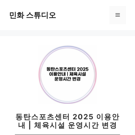
컨
텐
민화 스튜디오
메
츠
로
뉴
건
너
뛰
기
동탄스포츠센터 2025 이용안
내 | 체육시설 운영시간 변경