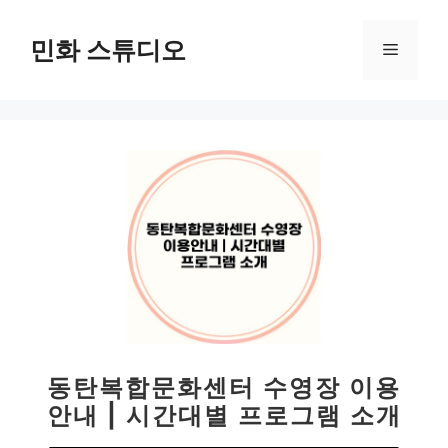
컨
텐
민화 스튜디오
메
츠
로
뉴
건
너
뛰
기
동탄복합문화센터 수영장 이용
안내 | 시간대별 프로그램 소개