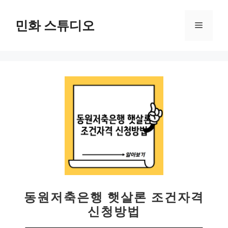
컨
텐
민화 스튜디오
메
츠
로
뉴
건
너
뛰
기
동원저축은행 햇살론 조건자격
신청방법